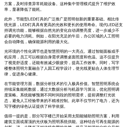
方案，及时排查异常耗能设备。这种集中管理模式提升了维护效
率，显著降低了能耗。
此外，节能型LED灯具的广泛推广是照明创新的重要基础。相比传
统光源，LED灯具具有更高的光效和更长的使用寿命。现代LED还支
持调光功能，能够根据自然光的变化自动调整亮度，进一步减少不
必要的电力消耗。例如，在阳光充足的午后，办公区域的人工照明
会自动降低，确保能源利用的最大化。
光环境的个性化调节也是智慧照明的一大亮点。通过智能面板或手
机应用，员工可以根据自身需求调整桌面照度和色温。这不仅提升
了视觉舒适度，还能有效减少眼疲劳，提高工作效率。同时，写字
楼整体照明方案融合了人因工程学设计，使光线更贴合人体生理节
律，促进身心健康。
在节能管理方面，数据分析技术的引入极具价值。智慧照明系统会
持续采集能耗数据，通过大数据分析与机器学习算法，优化照明调
度策略。系统能够预测不同时间段的照明需求，提前调整灯光状
态，避免人工经验带来的不精准控制。此举不仅节约了电力，还为
写字楼的绿色认证提供了科学依据。
值得一提的是，部分写字楼已开始采用太阳能辅助照明方案，利用
建筑立面或屋顶的光伏板为照明系统供能。这种结合可再生能源的